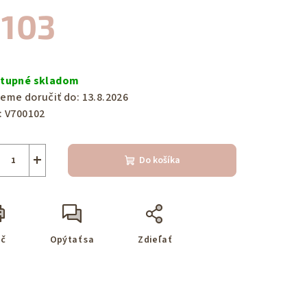
103
notková
a:
tupné skladom
eme doručiť do:
13.8.2026
:
V700102
+
Do košíka
ač
Opýtať sa
Zdieľať