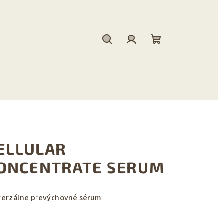
Hľadať
Prihlásenie
Nákupný
košík
ELLULAR
ONCENTRATE SERUM
verzálne prevýchovné sérum