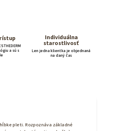
Individuálna
rístup
starostlivosť
 ESTHEDERM
ógiu a sú s
Len jedna klientka je objednaná
de
na daný čas
 hĺbke pleti. Rozpoznáva základné