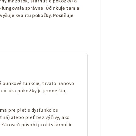
erný mazotok, stárnutie pokožky) a
 fungovala správne. Účinkuje tam a
zvyšuje kvalitu pokožky. Posilňuje
é bunkové funkcie, trvalo nanovo
textúra pokožky je jemnejšia,
jmä pre pleť s dysfunkciou
tná) alebo pleť bez výživy, ako
 Zároveň pôsobí proti stárnutiu