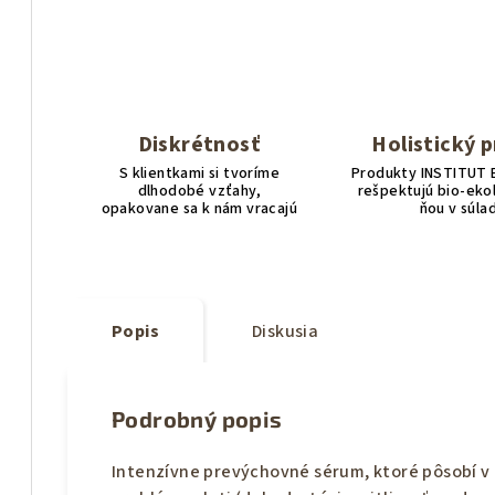
Diskrétnosť
Holistický p
S klientkami si tvoríme
Produkty INSTITUT
dlhodobé vzťahy,
rešpektujú bio-ekol
opakovane sa k nám vracajú
ňou v súla
Popis
Diskusia
Podrobný popis
Intenzívne prevýchovné sérum, ktoré pôsobí v