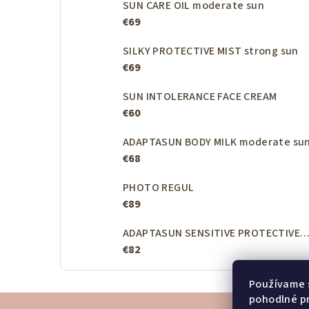
SUN CARE OIL moderate sun
€69
SILKY PROTECTIVE MIST strong sun
€69
SUN INTOLERANCE FACE CREAM
€60
ADAPTASUN BODY MILK moderate su
€68
PHOTO REGUL
€89
ADAPTASUN SENSITIVE PROTECTIVE BODY MILK strong
€82
Používame 
Z
pohodlné p