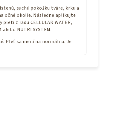
čistenú, suchú pokožku tváre, krku a
na očné okolie. Následne aplikujte
by pleti z radu CELLULAR WATER,
M alebo NUTRI SYSTEM.
é. Pleť sa mení na normálnu. Je