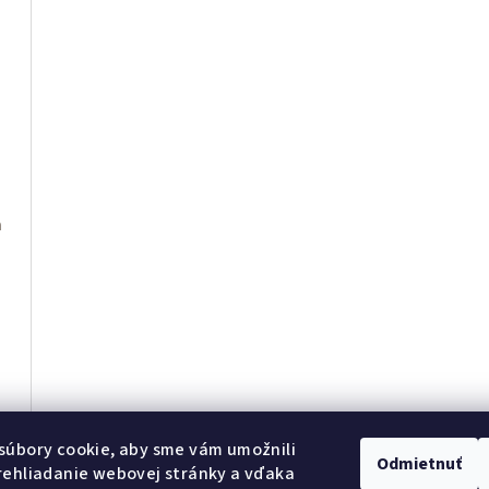
n
 sun
súbory cookie, aby sme vám umožnili
Odmietnuť
rehliadanie webovej stránky a vďaka