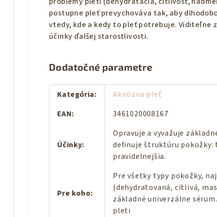
problémy pleti (dehydratácia, citlivosť, nadm
postupne pleť prevychováva tak, aby dlhodobo
vtedy, kde a kedy to pleť potrebuje. Viditeľne 
účinky ďalšej starostlivosti.
Dodatočné parametre
Kategória
:
Aknózna pleť
EAN
:
3461020008167
Opravuje a vyvažuje základn
Účinky
:
definuje štruktúru pokožky: 
pravidelnejšia.
Pre všetky typy pokožky, na
(dehydratovaná, citlivá, mas
Pre koho
:
základné univerzálne sérum.
pleti