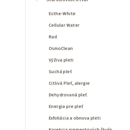
ý
p
Esthe-White
a
Cellular Water
n
Rad
e
OsmoClean
l
Výživa pleti
Suchá pleť
Citlivá Pleť, alergie
Dehydrovaná pleť
Energia pre pleť
Exfoliácia a obnova pleti
Korekcia pigmentových škvŕn