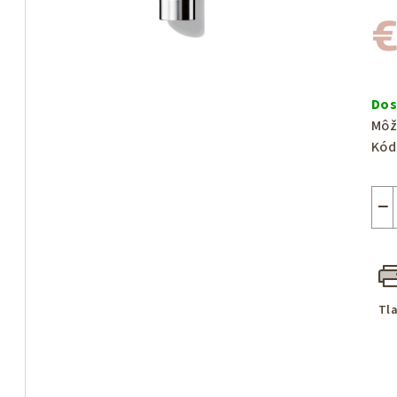
€
Jed
cen
Dos
Môž
Kód
−
Tl