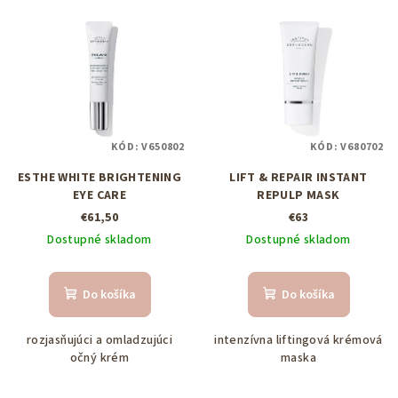
V
r
ý
o
p
d
i
u
s
k
p
t
KÓD:
V650802
KÓD:
V680702
r
o
ESTHE WHITE BRIGHTENING
LIFT & REPAIR INSTANT
o
v
EYE CARE
REPULP MASK
d
€61,50
€63
u
Dostupné skladom
Dostupné skladom
k
t
Do košíka
Do košíka
o
v
rozjasňujúci a omladzujúci
intenzívna liftingová krémová
očný krém
maska