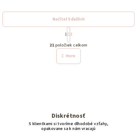
Načítať 9 ďalších
S
1
2
t
O
r
21
položiek celkom
á
v
n
l
Hore
k
á
o
d
v
a
a
n
c
i
i
e
e
p
r
Diskrétnosť
v
S klientkami si tvoríme dlhodobé vzťahy,
k
opakovane sa k nám vracajú
y