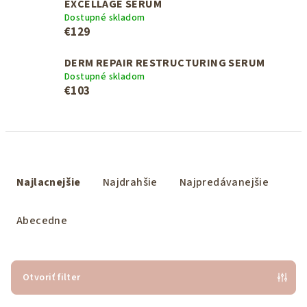
EXCELLAGE SERUM
Dostupné skladom
€129
DERM REPAIR RESTRUCTURING SERUM
Dostupné skladom
€103
R
a
Najlacnejšie
Najdrahšie
Najpredávanejšie
d
e
Abecedne
n
i
e
Otvoriť filter
p