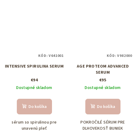
KÓD:
V641001
KÓD:
V982000
INTENSIVE SPIRULINA SERUM
AGE PROTEOM ADVANCED
SERUM
€94
€95
Dostupné skladom
Dostupné skladom
Do košíka
Do košíka
sérum so spirulinou pre
POKROČILÉ SÉRUM PRE
unavenú pleť
DLHOVEKOSŤ BUNIEK