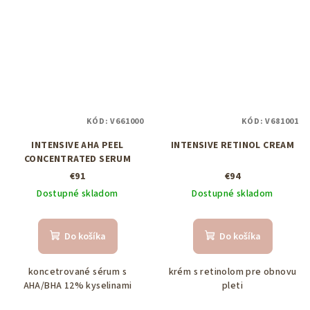
KÓD:
V661000
KÓD:
V681001
INTENSIVE AHA PEEL
INTENSIVE RETINOL CREAM
CONCENTRATED SERUM
€91
€94
Dostupné skladom
Dostupné skladom
Do košíka
Do košíka
koncetrované sérum s
krém s retinolom pre obnovu
AHA/BHA 12% kyselinami
pleti