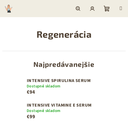
Prejsť
na
obsah
Nákupn
Hľadať
Prihlásenie
Regenerácia
košík
Najpredávanejšie
INTENSIVE SPIRULINA SERUM
Dostupné skladom
€94
INTENSIVE VITAMINE E SERUM
Dostupné skladom
€99