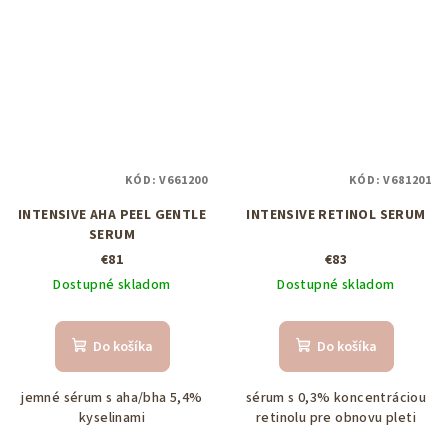
KÓD:
V661200
KÓD:
V681201
INTENSIVE AHA PEEL GENTLE
INTENSIVE RETINOL SERUM
SERUM
€81
€83
Dostupné skladom
Dostupné skladom
Do košíka
Do košíka
jemné sérum s aha/bha 5,4%
sérum s 0,3% koncentráciou
kyselinami
retinolu pre obnovu pleti