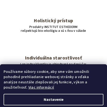
v
ý
p
i
Holistický prístup
s
Produkty INSTITUT ESTHEDERM
u
rešpektujú bio-ekológiu a sú s ňou v súlade
Individuálna starostlivosť
Len jedna klientka je objednaná na daný čas
Používame súbory cookie, aby sme vám umožnili
pohodlné prehliadanie webovej stránky a vďaka
Z
analýze neustále zlepšovali jej funkcie, výkon a
Obchodné podmienky
á
použiteľnosť.
Viac informácií
Podmienky ochrany osobných údajov
p
Reklamačný poriadok Kozmetické služby
ä
Nastavenie
t