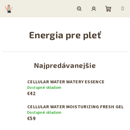
Prejsť
na
obsah
Nákupn
Hľadať
Prihlásenie
Energia pre pleť
košík
Najpredávanejšie
CELLULAR WATER WATERY ESSENCE
Dostupné skladom
€42
CELLULAR WATER MOISTURIZING FRESH GEL
Dostupné skladom
€59