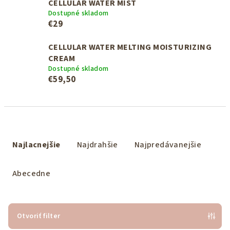
CELLULAR WATER MIST
Dostupné skladom
€29
CELLULAR WATER MELTING MOISTURIZING
CREAM
Dostupné skladom
€59,50
R
a
Najlacnejšie
Najdrahšie
Najpredávanejšie
d
e
Abecedne
n
i
e
Otvoriť filter