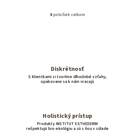
8
položiek celkom
O
v
l
á
d
a
c
i
Diskrétnosť
e
S klientkami si tvoríme dlhodobé vzťahy,
p
opakovane sa k nám vracajú
r
v
k
y
v
Holistický prístup
ý
Produkty INSTITUT ESTHEDERM
p
rešpektujú bio-ekológiu a sú s ňou v súlade