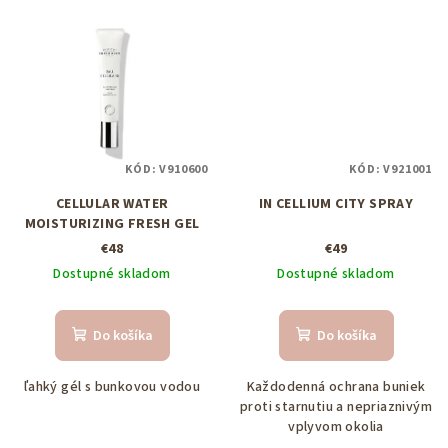
KÓD:
V910600
KÓD:
V921001
CELLULAR WATER
IN CELLIUM CITY SPRAY
MOISTURIZING FRESH GEL
€48
€49
Dostupné skladom
Dostupné skladom
Do košíka
Do košíka
ľahký gél s bunkovou vodou
Každodenná ochrana buniek
proti starnutiu a nepriaznivým
vplyvom okolia