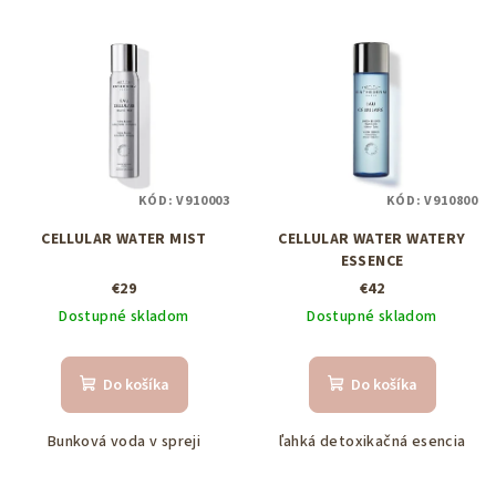
p
V
r
ý
o
p
d
i
u
s
k
p
t
KÓD:
V910003
KÓD:
V910800
r
o
CELLULAR WATER MIST
CELLULAR WATER WATERY
o
v
ESSENCE
d
€29
€42
u
Dostupné skladom
Dostupné skladom
k
t
Do košíka
Do košíka
o
v
Bunková voda v spreji
ľahká detoxikačná esencia