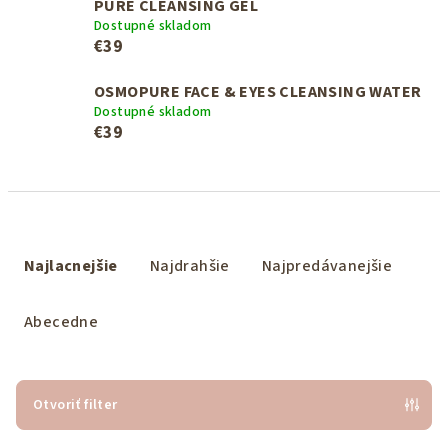
PURE CLEANSING GEL
Dostupné skladom
€39
OSMOPURE FACE & EYES CLEANSING WATER
Dostupné skladom
€39
R
a
Najlacnejšie
Najdrahšie
Najpredávanejšie
d
e
Abecedne
n
i
e
Otvoriť filter
p