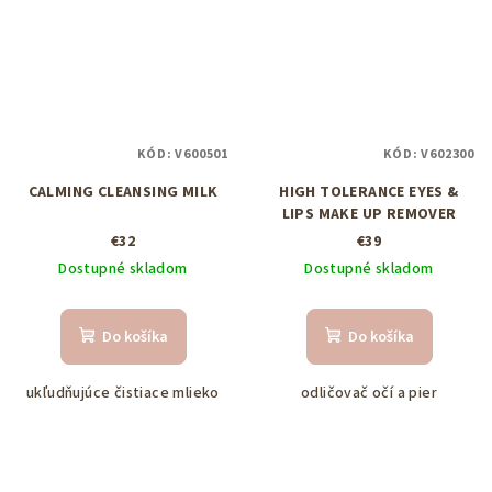
KÓD:
V600501
KÓD:
V602300
CALMING CLEANSING MILK
HIGH TOLERANCE EYES &
LIPS MAKE UP REMOVER
€32
€39
Dostupné skladom
Dostupné skladom
Do košíka
Do košíka
ukľudňujúce čistiace mlieko
odličovač očí a pier