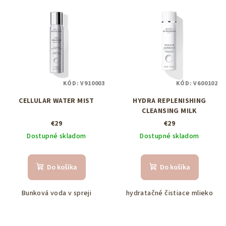
V
r
ý
o
p
d
i
u
s
k
p
t
KÓD:
V910003
KÓD:
V600102
r
o
CELLULAR WATER MIST
HYDRA REPLENISHING
o
v
CLEANSING MILK
d
€29
€29
u
Dostupné skladom
Dostupné skladom
k
t
Do košíka
Do košíka
o
v
Bunková voda v spreji
hydratačné čistiace mlieko