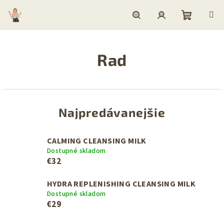
Prejsť
na
obsah
Nákupn
Hľadať
Prihlásenie
Rad
košík
Najpredávanejšie
CALMING CLEANSING MILK
Dostupné skladom
€32
HYDRA REPLENISHING CLEANSING MILK
Dostupné skladom
€29