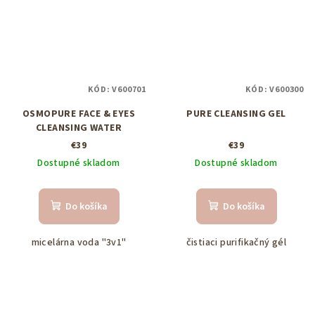
KÓD:
V600701
KÓD:
V600300
OSMOPURE FACE & EYES
PURE CLEANSING GEL
CLEANSING WATER
€39
€39
Dostupné skladom
Dostupné skladom
Do košíka
Do košíka
micelárna voda "3v1"
čistiaci purifikačný gél