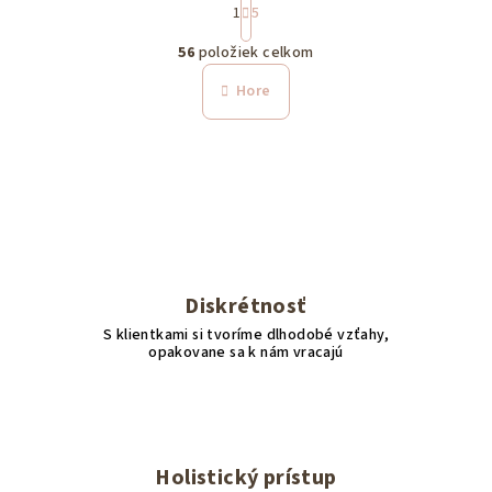
1
5
t
O
r
56
položiek celkom
á
v
n
l
Hore
k
á
o
d
v
a
a
n
c
i
i
e
e
p
r
Diskrétnosť
v
S klientkami si tvoríme dlhodobé vzťahy,
k
opakovane sa k nám vracajú
y
v
ý
p
i
Holistický prístup
s