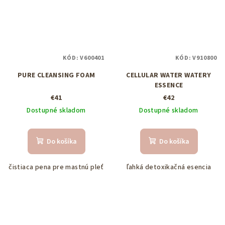
KÓD:
V600401
KÓD:
V910800
PURE CLEANSING FOAM
CELLULAR WATER WATERY
ESSENCE
€41
€42
Dostupné skladom
Dostupné skladom
Do košíka
Do košíka
čistiaca pena pre mastnú pleť
ľahká detoxikačná esencia