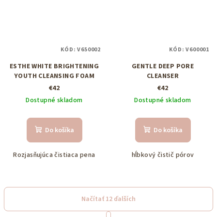
KÓD:
V650002
KÓD:
V600001
ESTHE WHITE BRIGHTENING
GENTLE DEEP PORE
YOUTH CLEANSING FOAM
CLEANSER
€42
€42
Dostupné skladom
Dostupné skladom
Do košíka
Do košíka
Rozjasňujúca čistiaca pena
hĺbkový čistič pórov
Načítať 12 ďalších
S