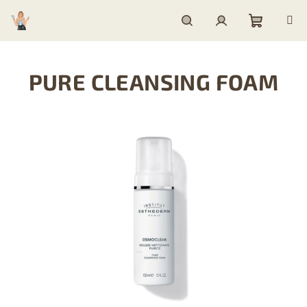
Prejsť
na
obsah
Nákupn
Hľadať
Prihlásenie
PURE CLEANSING FOAM
košík