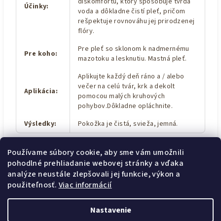
diskomfortu, ktorý spôsobuje tvrdá
Účinky
:
voda a dôkladne čistí pleť, pričom
rešpektuje rovnováhu jej prirodzenej
flóry.
Pre pleť so sklonom k nadmernému
Pre koho
:
mazotoku a lesknutiu. Mastná pleť.
Aplikujte každý deň ráno a / alebo
večer na celú tvár, krk a dekolt
Aplikácia
:
pomocou malých kruhových
pohybov.Dôkladne opláchnite.
Výsledky
:
Pokožka je čistá, svieža, jemná.
Používame súbory cookie, aby sme vám umožnili
pohodlné prehliadanie webovej stránky a vďaka
Z
analýze neustále zlepšovali jej funkcie, výkon a
Obchodné podmienky
á
použiteľnosť.
Viac informácií
Podmienky ochrany osobných údajov
p
Reklamačný poriadok Kozmetické služby
ä
Nastavenie