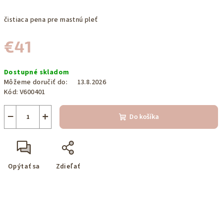
čistiaca pena pre mastnú pleť
€41
Jednotková
Dostupné skladom
cena:
Môžeme doručiť do:
13.8.2026
Kód:
V600401
−
+
Do košíka
Opýtať sa
Zdieľať